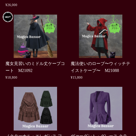
¥26,000
魔女見習いのミドル丈ケープコ
魔法使いのローブ〜ウィッチテ
ート M21092
イストケープ〜 M21088
¥18,800
¥15,800
ノクターナル・エレガンス フ
ヴァーダント・グレース クラ