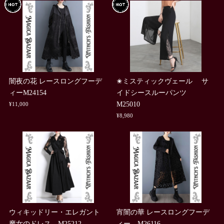
闇夜の花 レースロングフーデ
✬ミスティックヴェール サ
ィーM24154
イドシースルーパンツ
M25010
¥11,000
¥8,980
ウィキッドリー・エレガント
宵闇の華 レースロングフーデ
魔女のドレス M25212
ィー M26116