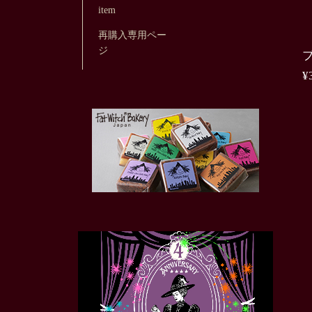
item
再購入専用ペー
ジ
¥