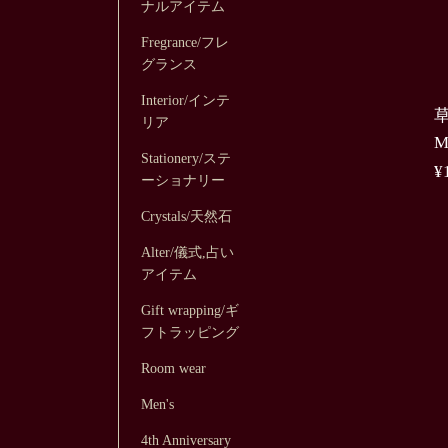
ナルアイテム
Fregrance/フレ
グランス
Interior/インテ
リア
M
Stationery/ステ
¥
ーショナリー
Crystals/天然石
Alter/儀式,占い
アイテム
Gift wrapping/ギ
フトラッピング
Room wear
Men's
4th Anniversary