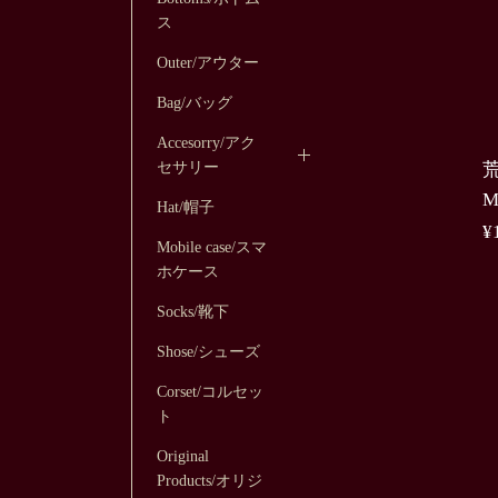
ス
Outer/アウター
Bag/バッグ
Accesorry/アク
セサリー
M
Hat/帽子
¥
Mobile case/スマ
ホケース
Socks/靴下
Shose/シューズ
Corset/コルセッ
ト
Original
Products/オリジ