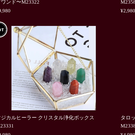
ワンド〜M23322
M235
9,980
¥2,98
マジカルヒーラー クリスタル浄化ボックス
タロ
23331
M233
9,980
¥4,98