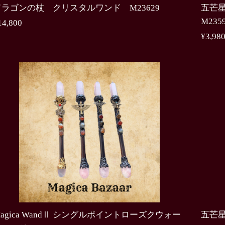
ドラゴンの杖 クリスタルワンド M23629
五芒
M235
14,800
¥3,98
agica WandⅡ シングルポイントローズクウォー
五芒