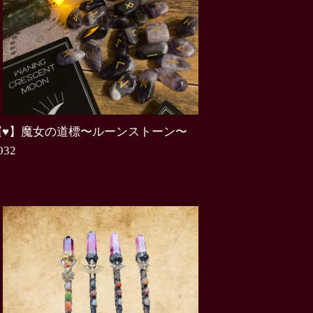
運♥】魔女の道標〜ルーンストーン〜
032
0