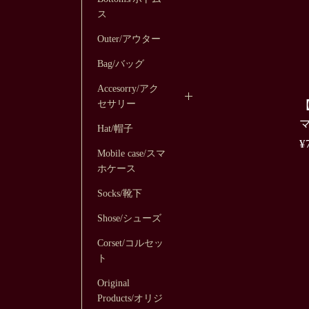
ス
Outer/アウター
Bag/バッグ
Accesorry/アク
セサリー
マ
Hat/帽子
¥
Mobile case/スマ
ホケース
Socks/靴下
Shose/シューズ
Corset/コルセッ
ト
Original
Products/オリジ