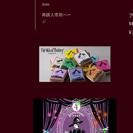
item
再購入専用ペー
ジ
M
¥