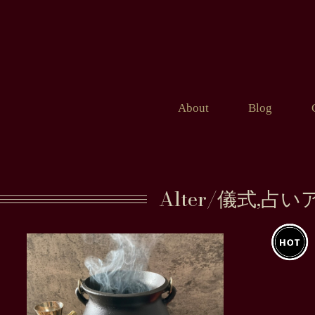
About
Blog
Alter/儀式,占