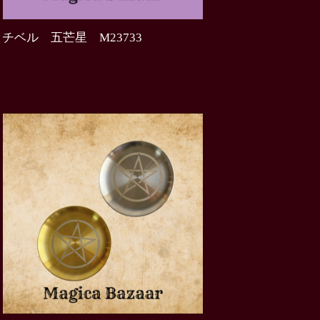
チベル 五芒星 M23733
0