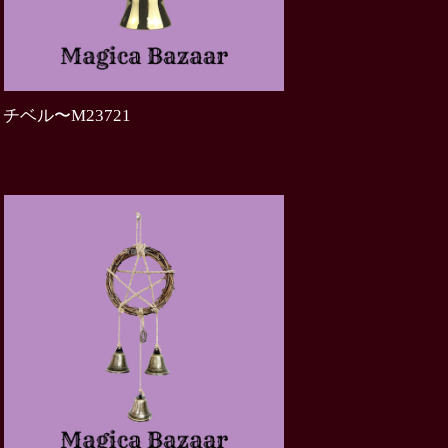
チベル〜M23721
0