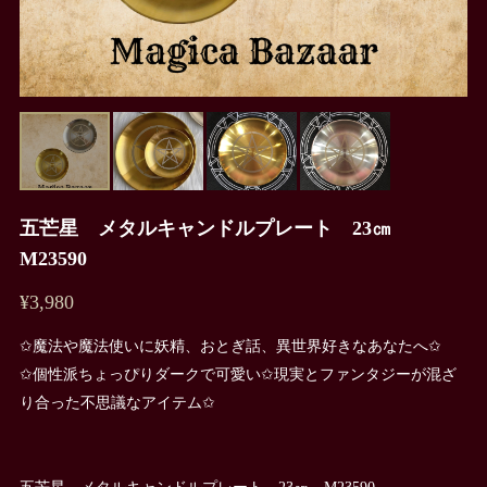
五芒星 メタルキャンドルプレート 23㎝
M23590
¥3,980
✩魔法や魔法使いに妖精、おとぎ話、異世界好きなあなたへ✩
✩個性派ちょっぴりダークで可愛い✩現実とファンタジーが混ざ
り合った不思議なアイテム✩
五芒星 メタルキャンドルプレート 23㎝ M23590