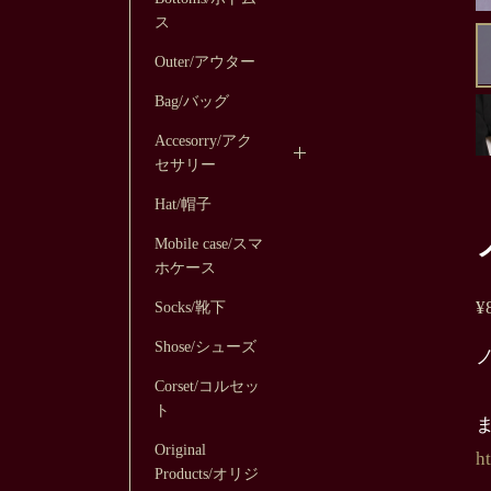
ス
Outer/アウター
Bag/バッグ
Accesorry/アク
セサリー
Hat/帽子
Mobile case/スマ
ホケース
¥
Socks/靴下
Shose/シューズ
Corset/コルセッ
ト
Original
h
Products/オリジ