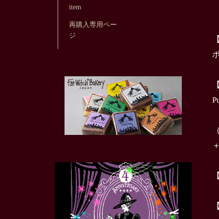
item
再購入専用ペー
ジ
P