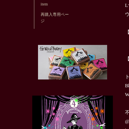
item
ウ
再購入専用ペー
ジ
B
W
不
@