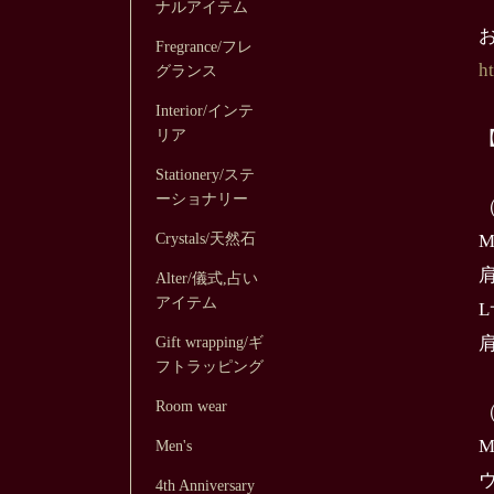
ナルアイテム
Fregrance/フレ
h
グランス
Interior/インテ
リア
Stationery/ステ
ーショナリー
Crystals/天然石
Alter/儀式,占い
アイテム
Gift wrapping/ギ
フトラッピング
Room wear
Men's
ウ
4th Anniversary