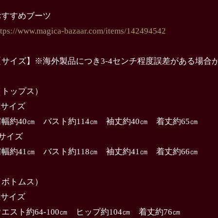
おすすめブーツ
ttps://www.magica-bazaar.com/items/142494542
【サイズ】※海外製品につき3-4センチ程度誤差がある場合
（トップス）
Mサイズ
肩幅約40㎝ バスト約114㎝ 袖丈約40㎝ 着丈約65㎝
Lサイズ
肩幅約41㎝ バスト約118㎝ 袖丈約41㎝ 着丈約66㎝
（ボトムス）
Mサイズ
エスト約64-100㎝ ヒップ約104㎝ 着丈約76㎝