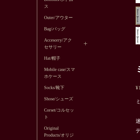
ス
Outer/アウター
Bag/バッグ
Accesorry/アク
セサリー
Hat/帽子
Mobile case/スマ
ホケース
¥
Socks/靴下
Shose/シューズ
ミ
Corset/コルセッ
ト
Original
Products/オリジ