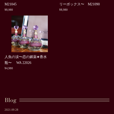
M21045
リーボックス〜 M21090
¥8,980
¥8,980
人魚の涙〜恋の媚薬✬香水
瓶〜 WA 22026
¥4,980
Blog
2021.09.28