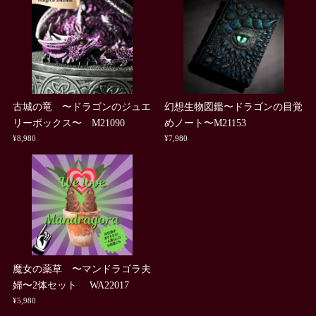
古城の竜 〜ドラゴンのジュエ
幻想生物図鑑〜ドラゴンの目覚
リーボックス〜 M21090
めノート〜M21153
¥8,980
¥7,980
魔女の薬草 〜マンドラゴラ夫
婦〜2体セット WA22017
¥5,980