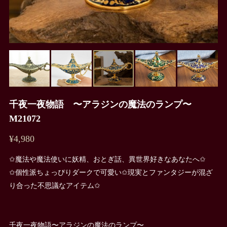
千夜一夜物語 〜アラジンの魔法のランプ〜
M21072
¥4,980
✩魔法や魔法使いに妖精、おとぎ話、異世界好きなあなたへ✩
✩個性派ちょっぴりダークで可愛い✩現実とファンタジーが混ざ
り合った不思議なアイテム✩
千夜一夜物語〜アラジンの魔法のランプ〜