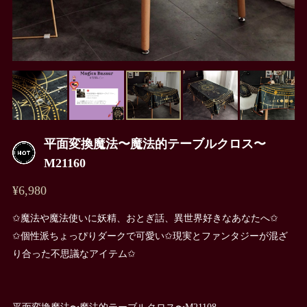
平面変換魔法〜魔法的テーブルクロス〜
M21160
¥6,980
✩魔法や魔法使いに妖精、おとぎ話、異世界好きなあなたへ✩
✩個性派ちょっぴりダークで可愛い✩現実とファンタジーが混ざ
り合った不思議なアイテム✩
平面変換魔法〜魔法的テーブルクロス〜M21108