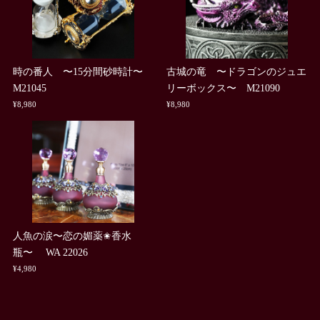
時の番人 〜15分間砂時計〜
古城の竜 〜ドラゴンのジュエ
M21045
リーボックス〜 M21090
¥8,980
¥8,980
人魚の涙〜恋の媚薬✬香水
瓶〜 WA 22026
¥4,980