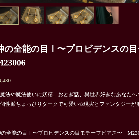
神の全能の目Ⅰ〜プロビデンスの
M23006
4,480
✩魔法や魔法使いに妖精、おとぎ話、異世界好きなあなたへ
✩個性派ちょっぴりダークで可愛い✩現実とファンタジーが
神の全能の目Ⅰ〜プロビデンスの目モチーフピアス〜 M230