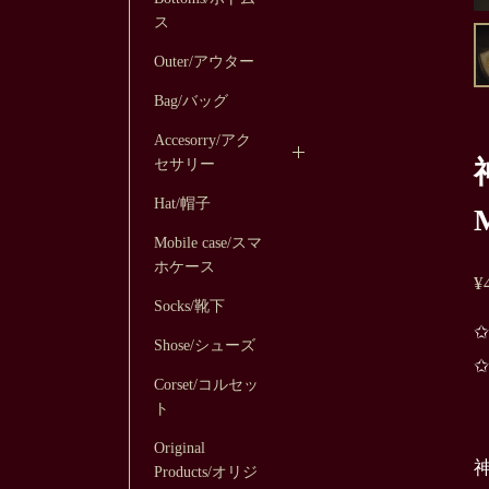
ス
Outer/アウター
Bag/バッグ
Accesorry/アク
セサリー
Hat/帽子
Mobile case/スマ
ホケース
¥
Socks/靴下
Shose/シューズ
Corset/コルセッ
ト
Original
Products/オリジ