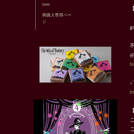
item
再購入専用ペー
ジ
g
不
@
h
h