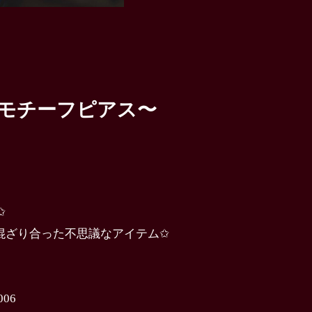
目モチーフピアス〜
✩
混ざり合った不思議なアイテム✩
06