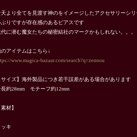
全天より全てを見渡す神のをイメージしたアクセサリーシリ
小ぶりですが存在感のあるピアスです
現代に潜む魔女たちの秘密結社のマークかもしれない。。。
他のアイテムはこちら↓
ttps://www.magica-bazaar.com/search?q=zennou
【サイズ】海外製品につき若干誤差がある場合があります
全長約28mm モチーフ約12mm
【素材】
メッキ