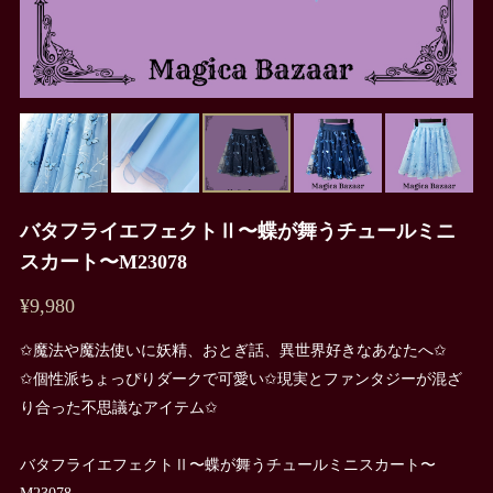
バタフライエフェクトⅡ〜蝶が舞うチュールミニ
スカート〜M23078
¥9,980
✩魔法や魔法使いに妖精、おとぎ話、異世界好きなあなたへ✩
✩個性派ちょっぴりダークで可愛い✩現実とファンタジーが混ざ
り合った不思議なアイテム✩
バタフライエフェクトⅡ〜蝶が舞うチュールミニスカート〜
M23078