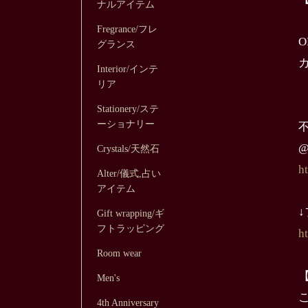
ナルアイテム
Fregrance/フレ
O
グランス
カ
Interior/インテ
リア
Stationery/ステ
ーショナリー
不
@
Crystals/天然石
h
Alter/儀式,占い
アイテム
Gift wrapping/ギ
フトラッピング
h
Room wear
Men's
4th Anniversary