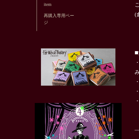
item
再購入専用ペー
ジ
◼