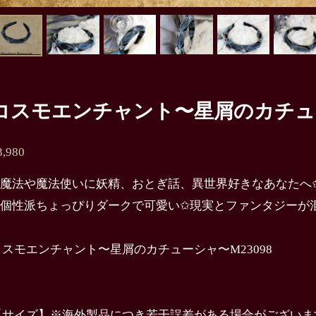
コスモエンチャント〜星屑のカチュー
3,980
✩魔法や魔法使いに妖精、おとぎ話、異世界好きなあなたへ
✩個性派ちょっぴりダークで可愛い✩現実とファンタジーが
コスモエンチャント〜星屑のカチューシャ〜M23098
【サイズ】※海外製品につき若干誤差がある場合がございま