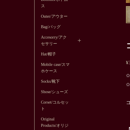
ス
Outer/アウター
Bag/バッグ
Accesorry/アク
セサリー
Hat/帽子
¥
Mobile case/スマ
ホケース
Socks/靴下
Shose/シューズ
Corset/コルセッ
ト
Original
Products/オリジ