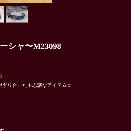
シャ〜M23098
✩
混ざり合った不思議なアイテム✩
す。