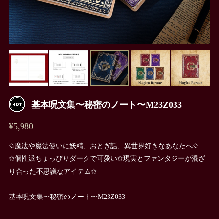
基本呪文集〜秘密のノート〜M23Z033
¥5,980
✩魔法や魔法使いに妖精、おとぎ話、異世界好きなあなたへ✩
✩個性派ちょっぴりダークで可愛い✩現実とファンタジーが混ざ
り合った不思議なアイテム✩
基本呪文集〜秘密のノート〜M23Z033