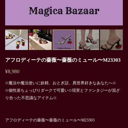
アフロディーテの薔薇〜薔薇のミュール〜M23303
¥8,980
✩魔法や魔法使いに妖精、おとぎ話、異世界好きなあなたへ✩
✩個性派ちょっぴりダークで可愛い✩現実とファンタジーが混ざ
り合った不思議なアイテム✩
アフロディーテの薔薇〜薔薇のミュール〜M23303