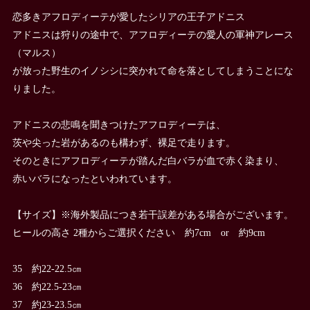
恋多きアフロディーテが愛したシリアの王子アドニス
アドニスは狩りの途中で、アフロディーテの愛人の軍神アレース
（マルス）
が放った野生のイノシシに突かれて命を落としてしまうことにな
りました。
アドニスの悲鳴を聞きつけたアフロディーテは、
茨や尖った岩があるのも構わず、裸足で走ります。
そのときにアフロディーテが踏んだ白バラが血で赤く染まり、
赤いバラになったといわれています。
【サイズ】※海外製品につき若干誤差がある場合がございます。
ヒールの高さ 2種からご選択ください 約7cm or 約9cm
35 約22-22.5㎝
36 約22.5-23㎝
37 約23-23.5㎝