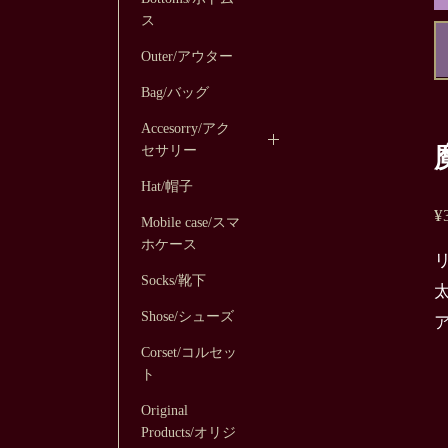
ス
Outer/アウター
Bag/バッグ
Accesorry/アク
セサリー
Hat/帽子
¥
Mobile case/スマ
ホケース
Socks/靴下
Shose/シューズ
Corset/コルセッ
ト
Original
Products/オリジ