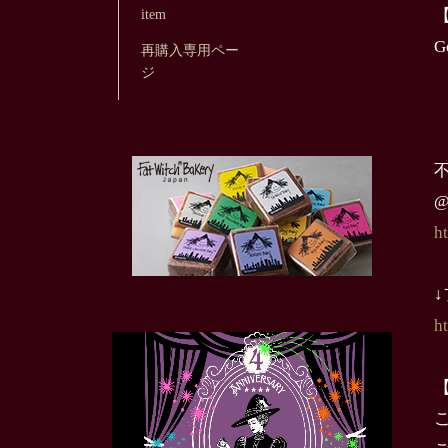
item
G
再購入専用ペー
ジ
不
@
h
h