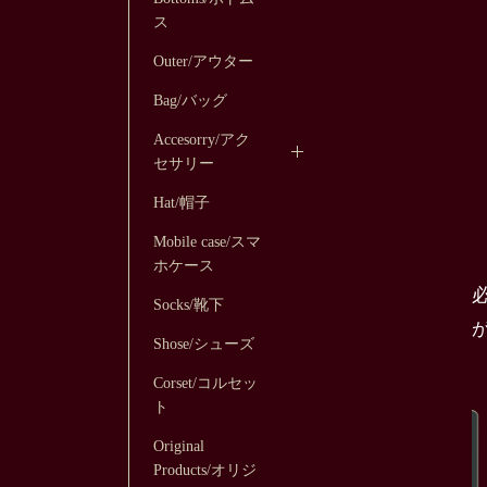
ス
Outer/アウター
Bag/バッグ
Accesorry/アク
セサリー
Hat/帽子
Mobile case/スマ
ホケース
Socks/靴下
Shose/シューズ
Corset/コルセッ
ト
Original
Products/オリジ