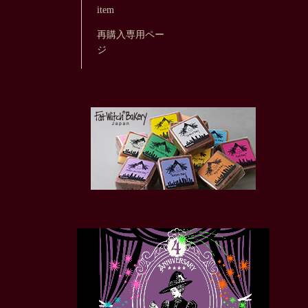
item
再購入専用ペー
ジ