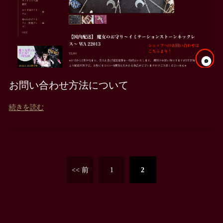
お問い合わせ方法について
続きを読む
<< 前
1
2