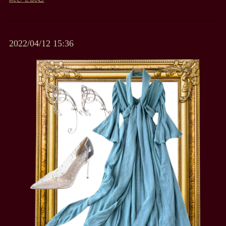
2022/04/12 15:36