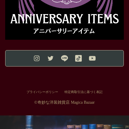
プライバシーポリシー
特定商取引法に基づく表記
©︎奇妙な洋装雑貨店 Magica Bazaar