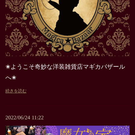
✬ようこそ奇妙な洋装雑貨店マギカバザール
へ✬
続きを読む
2022/06/24 11:22