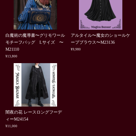
白魔術の魔導書〜グリモワール
アルタイル〜魔女のショールケ
モチーフバッグ Lサイズ 〜
ープブラウス〜M23136
M21110
¥9,980
¥13,800
闇夜の花 レースロングフーデ
ィーM24154
¥11,000